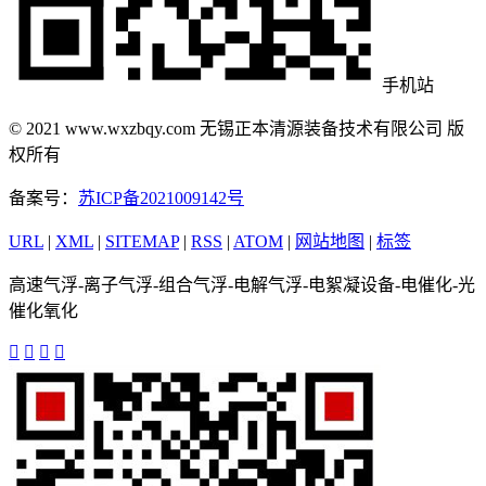
手机站
© 2021 www.wxzbqy.com 无锡正本清源装备技术有限公司 版
权所有
备案号：
苏ICP备2021009142号
URL
|
XML
|
SITEMAP
|
RSS
|
ATOM
|
网站地图
|
标签
高速气浮-离子气浮-组合气浮-电解气浮-电絮凝设备-电催化-光
催化氧化



