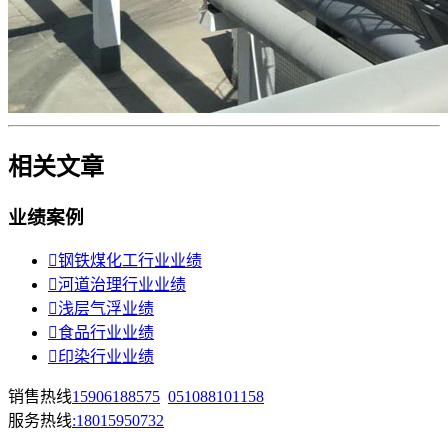
相关文章
业绩案例

钢铁煤化工行业业绩

河道治理行业业绩

浅层气浮业绩

食品行业业绩

印染行业业绩
销售热线
15906188575
051088101158
服务热线
:18015950732