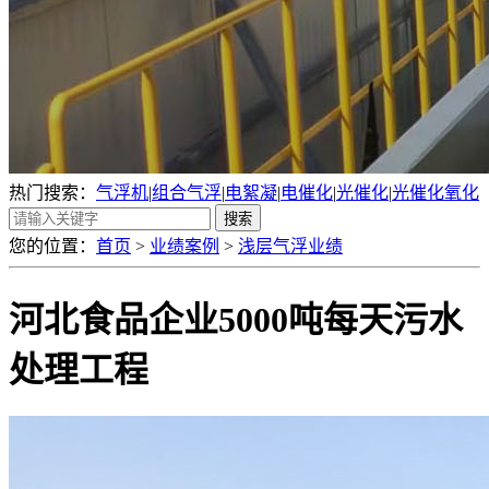
热门搜索：
气浮机
|
组合气浮
|
电絮凝
|
电催化
|
光催化
|
光催化氧化
您的位置：
首页
>
业绩案例
>
浅层气浮业绩
河北食品企业5000吨每天污水
处理工程