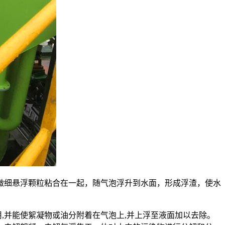
微细悬浮颗粒粘合在一起，随气泡浮升到水面，形成浮渣，使水
用,并能使絮凝物或油分附着在气泡上,并上浮至液面加以去除。