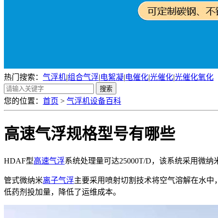
热门搜索：
气浮机
|
组合气浮
|
电絮凝
|
电催化
|
光催化
|
光催化氧化
您的位置：
首页
>
气浮机设备百科
高速气浮规格型号有哪些
HDAF型
高速气浮
系统处理量可达25000T/D，该系统采
管式微纳米
离子气浮
主要采用喷射切割技术将空气溶解在水中
低药剂投加量，降低了运维成本。