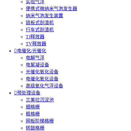
实验气浮
便携式微纳米气泡发生器
纳米气泡发生装置
链板式刮渣机
行车式刮渣机
TJ释放器
TV释放器

电催化/光催化
电解气浮
电絮凝设备
光催化氧化设备
电催化氧化设备
高级氧化气浮设备

预处理设备
兰美拉沉淀池
细格栅
粗格栅
网板阶梯格栅
转鼓格栅