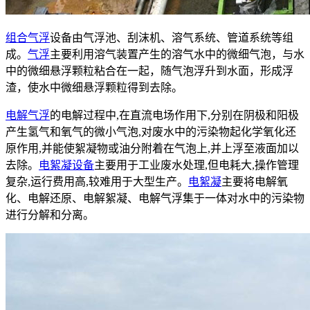
组合气浮
设备由气浮池、刮沫机、溶气系统、管道系统等组
成。
气浮
主要利用溶气装置产生的溶气水中的微细气泡，与水
中的微细悬浮颗粒粘合在一起，随气泡浮升到水面，形成浮
渣，使水中微细悬浮颗粒得到去除。
电解气浮
的电解过程中,在直流电场作用下,分别在阴极和阳极
产生氢气和氧气的微小气泡,对废水中的污染物起化学氧化还
原作用,并能使絮凝物或油分附着在气泡上,并上浮至液面加以
去除。
电絮凝设备
主要用于工业废水处理,但电耗大,操作管理
复杂,运行费用高,较难用于大型生产。
电絮凝
主要将电解氧
化、电解还原、电解絮凝、电解气浮集于一体对水中的污染物
进行分解和分离。