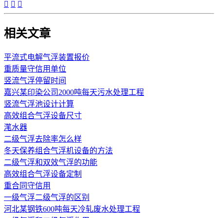



相关文章
平流式电解气浮装置报价
重质量守信用单位
竖流气浮停留时间
嘉兴某印染公司2000吨每天污水处理工程
竖流气浮池设计计算
高效组合气浮设备尺寸
滗水器
二级气浮去除率怎么样
冬天保养组合气浮机设备的方法
二级气浮和双效气浮的功能
高效组合气浮设备定制
重合同守信用
一级气浮二级气浮的区别
河北某钢铁600吨每天冷轧废水处理工程