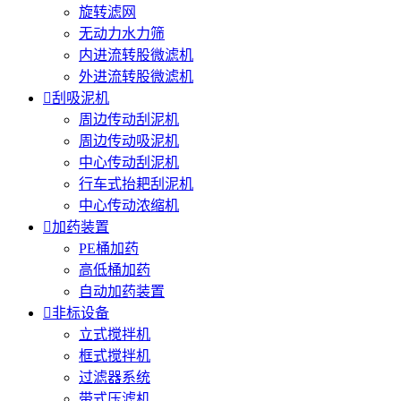
旋转滤网
无动力水力筛
内进流转股微滤机
外进流转股微滤机

刮吸泥机
周边传动刮泥机
周边传动吸泥机
中心传动刮泥机
行车式抬耙刮泥机
中心传动浓缩机

加药装置
PE桶加药
高低桶加药
自动加药装置

非标设备
立式搅拌机
框式搅拌机
过滤器系统
带式压滤机