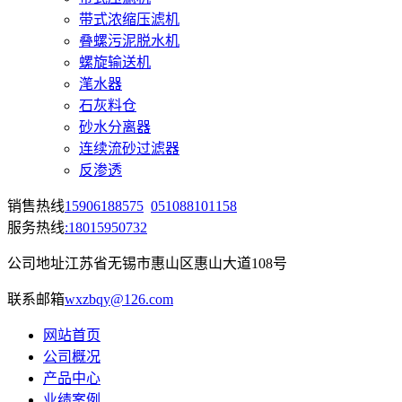
带式浓缩压滤机
叠螺污泥脱水机
螺旋输送机
滗水器
石灰料仓
砂水分离器
连续流砂过滤器
反渗透
销售热线
15906188575
051088101158
服务热线
:18015950732
公司地址
江苏省无锡市惠山区惠山大道108号
联系邮箱
wxzbqy@126.com
网站首页
公司概况
产品中心
业绩案例