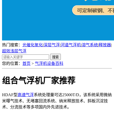
热门搜索：
光催化氧化
|
深层气浮
|
河道气浮机
|
溶气系统
|
释放器
|
超效浅层气浮
您的位置：
首页
>
气浮机设备百科
组合气浮机厂家推荐
HDAF型
高速气浮
系统处理量可达25000T/D，该系统采用微纳
米曝气技术、无堵塞回流系统、纳米释放技术、斜板沉淀技
术、分流技术等多项国内外先进技术。