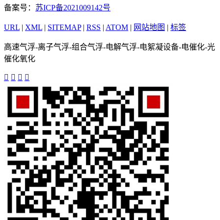
备案号：
苏ICP备2021009142号
URL
|
XML
|
SITEMAP
|
RSS
|
ATOM
|
网站地图
|
标签
高速气浮-离子气浮-组合气浮-电解气浮-电絮凝设备-电催化-光
催化氧化



