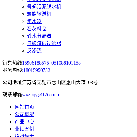
叠螺污泥脱水机
螺旋输送机
滗水器
石灰料仓
砂水分离器
连续流砂过滤器
反渗透
销售热线
15906188575
051088101158
服务热线
:18015950732
公司地址
江苏省无锡市惠山区惠山大道108号
联系邮箱
wxzbqy@126.com
网站首页
公司概况
产品中心
业绩案例
招贤纳士