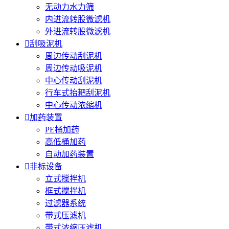
无动力水力筛
内进流转股微滤机
外进流转股微滤机

刮吸泥机
周边传动刮泥机
周边传动吸泥机
中心传动刮泥机
行车式抬耙刮泥机
中心传动浓缩机

加药装置
PE桶加药
高低桶加药
自动加药装置

非标设备
立式搅拌机
框式搅拌机
过滤器系统
带式压滤机
带式浓缩压滤机