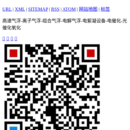
URL
|
XML
|
SITEMAP
|
RSS
|
ATOM
|
网站地图
|
标签
高速气浮-离子气浮-组合气浮-电解气浮-电絮凝设备-电催化-光
催化氧化



