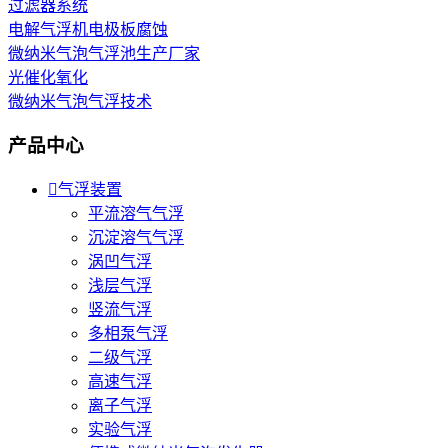
过滤器系统
电解气浮机电极板腐蚀
微纳米气泡气浮池生产厂家
光催化氧化
微纳米气泡气浮技术
产品中心

气浮装置
平流溶气气浮
沉淀溶气气浮
涡凹气浮
浅层气浮
竖流气浮
多相泵气浮
二级气浮
高速气浮
离子气浮
实验气浮