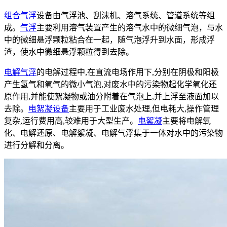
组合气浮
设备由气浮池、刮沫机、溶气系统、管道系统等组
成。
气浮
主要利用溶气装置产生的溶气水中的微细气泡，与水
中的微细悬浮颗粒粘合在一起，随气泡浮升到水面，形成浮
渣，使水中微细悬浮颗粒得到去除。
电解气浮
的电解过程中,在直流电场作用下,分别在阴极和阳极
产生氢气和氧气的微小气泡,对废水中的污染物起化学氧化还
原作用,并能使絮凝物或油分附着在气泡上,并上浮至液面加以
去除。
电絮凝设备
主要用于工业废水处理,但电耗大,操作管理
复杂,运行费用高,较难用于大型生产。
电絮凝
主要将电解氧
化、电解还原、电解絮凝、电解气浮集于一体对水中的污染物
进行分解和分离。