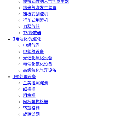
便携式微纳米气泡发生器
纳米气泡发生装置
链板式刮渣机
行车式刮渣机
TJ释放器
TV释放器

电催化/光催化
电解气浮
电絮凝设备
光催化氧化设备
电催化氧化设备
高级氧化气浮设备

预处理设备
兰美拉沉淀池
细格栅
粗格栅
网板阶梯格栅
转鼓格栅
旋转滤网