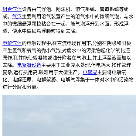
组合气浮
设备由气浮池、刮沫机、溶气系统、管道系统等组
成。
气浮
主要利用溶气装置产生的溶气水中的微细气泡，与水
中的微细悬浮颗粒粘合在一起，随气泡浮升到水面，形成浮
渣，使水中微细悬浮颗粒得到去除。
电解气浮
的电解过程中,在直流电场作用下,分别在阴极和阳极
产生氢气和氧气的微小气泡,对废水中的污染物起化学氧化还
原作用,并能使絮凝物或油分附着在气泡上,并上浮至液面加以
去除。
电絮凝设备
主要用于工业废水处理,但电耗大,操作管理
复杂,运行费用高,较难用于大型生产。
电絮凝
主要将电解氧
化、电解还原、电解絮凝、电解气浮集于一体对水中的污染物
进行分解和分离。