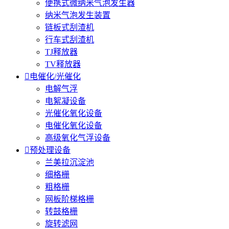
便携式微纳米气泡发生器
纳米气泡发生装置
链板式刮渣机
行车式刮渣机
TJ释放器
TV释放器

电催化/光催化
电解气浮
电絮凝设备
光催化氧化设备
电催化氧化设备
高级氧化气浮设备

预处理设备
兰美拉沉淀池
细格栅
粗格栅
网板阶梯格栅
转鼓格栅
旋转滤网