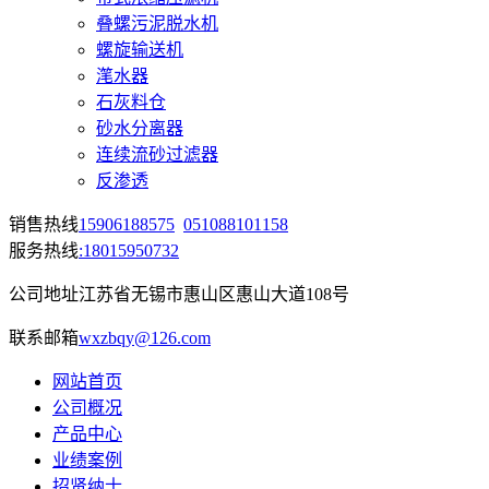
叠螺污泥脱水机
螺旋输送机
滗水器
石灰料仓
砂水分离器
连续流砂过滤器
反渗透
销售热线
15906188575
051088101158
服务热线
:18015950732
公司地址
江苏省无锡市惠山区惠山大道108号
联系邮箱
wxzbqy@126.com
网站首页
公司概况
产品中心
业绩案例
招贤纳士