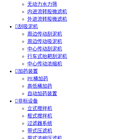
无动力水力筛
内进流转股微滤机
外进流转股微滤机

刮吸泥机
周边传动刮泥机
周边传动吸泥机
中心传动刮泥机
行车式抬耙刮泥机
中心传动浓缩机

加药装置
PE桶加药
高低桶加药
自动加药装置

非标设备
立式搅拌机
框式搅拌机
过滤器系统
带式压滤机
带式浓缩压滤机