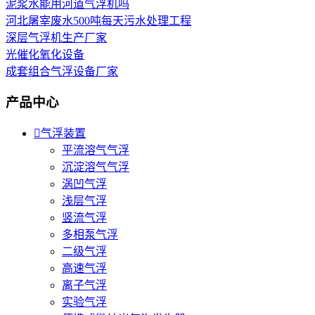
泥浆水能用河道气浮机吗
河北屠宰废水500吨每天污水处理工程
深层气浮机生产厂家
光催化氧化设备
成套组合气浮设备厂家
产品中心

气浮装置
平流溶气气浮
沉淀溶气气浮
涡凹气浮
浅层气浮
竖流气浮
多相泵气浮
二级气浮
高速气浮
离子气浮
实验气浮