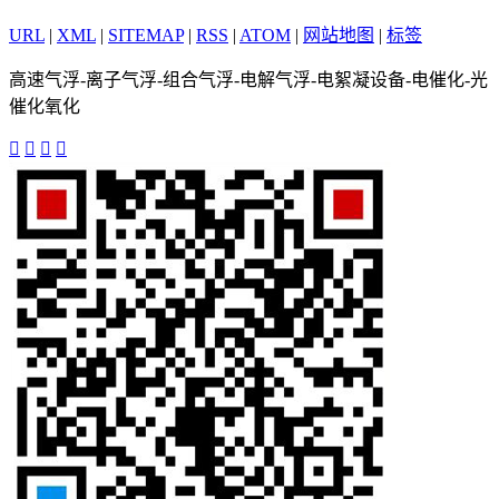
URL
|
XML
|
SITEMAP
|
RSS
|
ATOM
|
网站地图
|
标签
高速气浮-离子气浮-组合气浮-电解气浮-电絮凝设备-电催化-光
催化氧化



