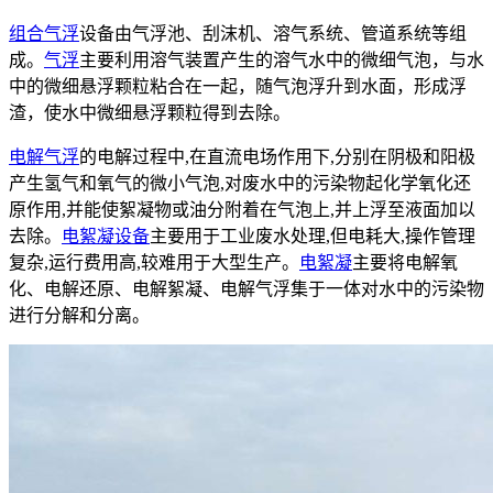
组合气浮
设备由气浮池、刮沫机、溶气系统、管道系统等组
成。
气浮
主要利用溶气装置产生的溶气水中的微细气泡，与水
中的微细悬浮颗粒粘合在一起，随气泡浮升到水面，形成浮
渣，使水中微细悬浮颗粒得到去除。
电解气浮
的电解过程中,在直流电场作用下,分别在阴极和阳极
产生氢气和氧气的微小气泡,对废水中的污染物起化学氧化还
原作用,并能使絮凝物或油分附着在气泡上,并上浮至液面加以
去除。
电絮凝设备
主要用于工业废水处理,但电耗大,操作管理
复杂,运行费用高,较难用于大型生产。
电絮凝
主要将电解氧
化、电解还原、电解絮凝、电解气浮集于一体对水中的污染物
进行分解和分离。