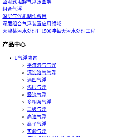
竖流式电解气浮法图解
组合气浮
深层气浮机制作费用
深层组合气浮装置应用领域
天津某污水处理厂1500吨每天污水处理工程
产品中心

气浮装置
平流溶气气浮
沉淀溶气气浮
涡凹气浮
浅层气浮
竖流气浮
多相泵气浮
二级气浮
高速气浮
离子气浮
实验气浮