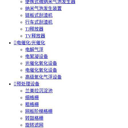
便携式微纳米气泡发生器
纳米气泡发生装置
链板式刮渣机
行车式刮渣机
TJ释放器
TV释放器

电催化/光催化
电解气浮
电絮凝设备
光催化氧化设备
电催化氧化设备
高级氧化气浮设备

预处理设备
兰美拉沉淀池
细格栅
粗格栅
网板阶梯格栅
转鼓格栅
旋转滤网