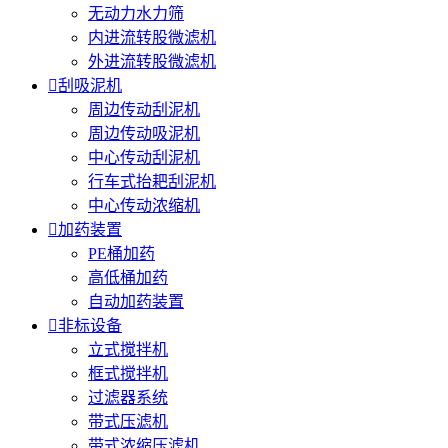
无动力水力筛
内进流转股微滤机
外进流转股微滤机

刮吸泥机
周边传动刮泥机
周边传动吸泥机
中心传动刮泥机
行车式抬耙刮泥机
中心传动浓缩机

加药装置
PE桶加药
高低桶加药
自动加药装置

非标设备
立式搅拌机
框式搅拌机
过滤器系统
带式压滤机
带式浓缩压滤机