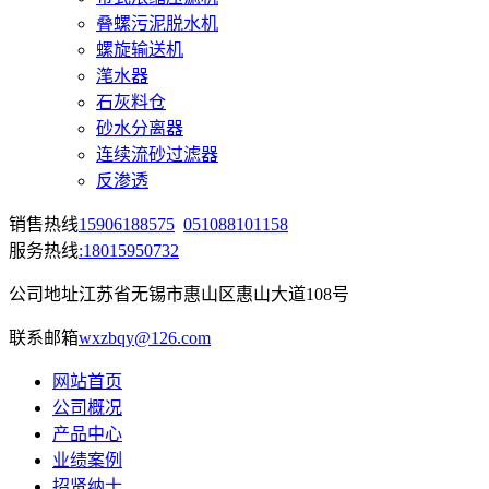
叠螺污泥脱水机
螺旋输送机
滗水器
石灰料仓
砂水分离器
连续流砂过滤器
反渗透
销售热线
15906188575
051088101158
服务热线
:18015950732
公司地址
江苏省无锡市惠山区惠山大道108号
联系邮箱
wxzbqy@126.com
网站首页
公司概况
产品中心
业绩案例
招贤纳士