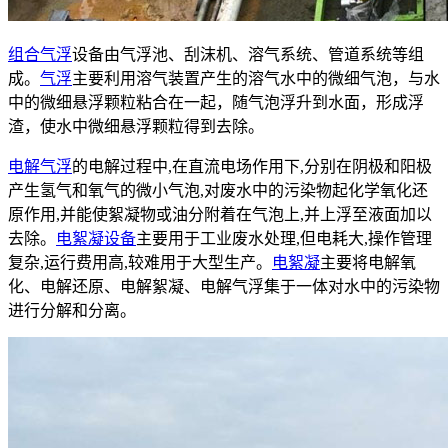
组合气浮
设备由气浮池、刮沫机、溶气系统、管道系统等组
成。
气浮
主要利用溶气装置产生的溶气水中的微细气泡，与水
中的微细悬浮颗粒粘合在一起，随气泡浮升到水面，形成浮
渣，使水中微细悬浮颗粒得到去除。
电解气浮
的电解过程中,在直流电场作用下,分别在阴极和阳极
产生氢气和氧气的微小气泡,对废水中的污染物起化学氧化还
原作用,并能使絮凝物或油分附着在气泡上,并上浮至液面加以
去除。
电絮凝设备
主要用于工业废水处理,但电耗大,操作管理
复杂,运行费用高,较难用于大型生产。
电絮凝
主要将电解氧
化、电解还原、电解絮凝、电解气浮集于一体对水中的污染物
进行分解和分离。