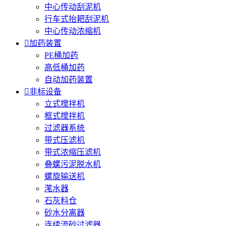
中心传动刮泥机
行车式抬耙刮泥机
中心传动浓缩机

加药装置
PE桶加药
高低桶加药
自动加药装置

非标设备
立式搅拌机
框式搅拌机
过滤器系统
带式压滤机
带式浓缩压滤机
叠螺污泥脱水机
螺旋输送机
滗水器
石灰料仓
砂水分离器
连续流砂过滤器