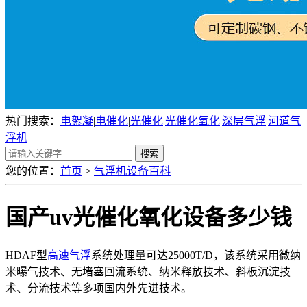
热门搜索：
电絮凝
|
电催化
|
光催化
|
光催化氧化
|
深层气浮
|
河道气
浮机
您的位置：
首页
>
气浮机设备百科
国产uv光催化氧化设备多少钱
HDAF型
高速气浮
系统处理量可达25000T/D，该系统采用微纳
米曝气技术、无堵塞回流系统、纳米释放技术、斜板沉淀技
术、分流技术等多项国内外先进技术。