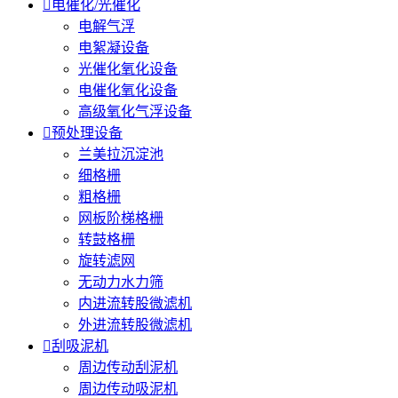

电催化/光催化
电解气浮
电絮凝设备
光催化氧化设备
电催化氧化设备
高级氧化气浮设备

预处理设备
兰美拉沉淀池
细格栅
粗格栅
网板阶梯格栅
转鼓格栅
旋转滤网
无动力水力筛
内进流转股微滤机
外进流转股微滤机

刮吸泥机
周边传动刮泥机
周边传动吸泥机