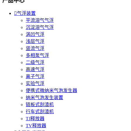
产品中心

气浮装置
平流溶气气浮
沉淀溶气气浮
涡凹气浮
浅层气浮
竖流气浮
多相泵气浮
二级气浮
高速气浮
离子气浮
实验气浮
便携式微纳米气泡发生器
纳米气泡发生装置
链板式刮渣机
行车式刮渣机
TJ释放器
TV释放器